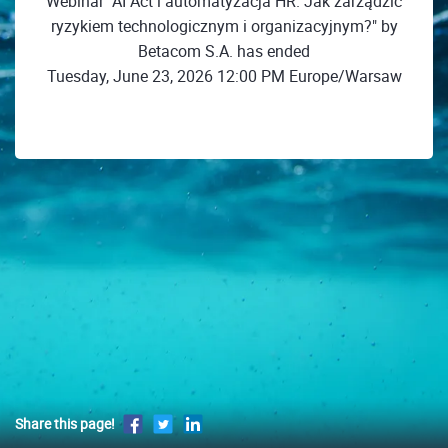
Webinar "AI Act i automatyzacja HR. Jak zarządzić
ryzykiem technologicznym i organizacyjnym?" by
Betacom S.A. has ended
Tuesday, June 23, 2026 12:00 PM Europe/Warsaw
Share this page!